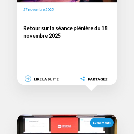
27 novembre 2025
Retour sur la séance plénière du 18
novembre 2025
LIRE LA SUITE
PARTAGEZ
Visuel
Image
de
Evènements
l'actualité