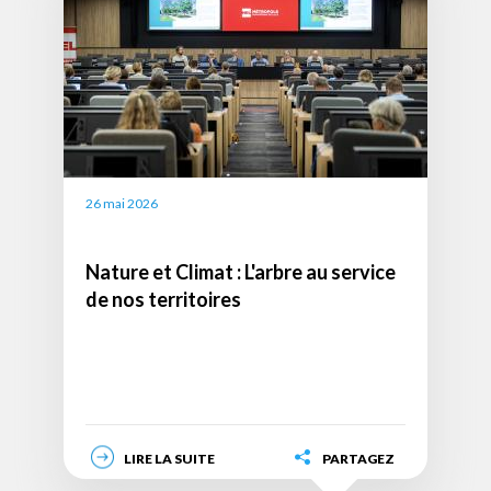
(332
x
225px)
26 mai 2026
Nature et Climat : L'arbre au service
de nos territoires
LIRE LA SUITE
PARTAGEZ