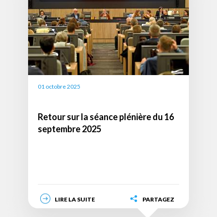
(332
x
225px)
01 octobre 2025
Retour sur la séance plénière du 16
septembre 2025
LIRE LA SUITE
PARTAGEZ