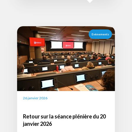
Visuel
Image
de
Evènements
l'actualité
(332
x
225px)
26 janvier 2026
Retour sur la séance plénière du 20
janvier 2026