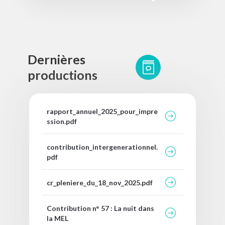
Dernières
productions
Fichier
rapport_annuel_2025_pour_impre
ssion.pdf
Fichier
contribution_intergenerationnel.
pdf
Fichier
cr_pleniere_du_18_nov_2025.pdf
Fichier
Contribution n° 57 : La nuit dans
la MEL