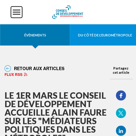
Aller
Panneau de gestion des cookies
au
contenu
principal
Actualités
ÉVÈNEMENTS
DU CÔTÉ DE L'EUROMÉTROPOLE
RETOUR AUX ARTICLES
Partagez
cet article
FLUX RSS
LE 1ER MARS LE CONSEIL
DE DÉVELOPPEMENT
ACCUEILLE ALAIN FAURE
SUR LES "MÉDIATEURS
POLITIQUES DANS LES