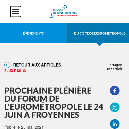
Aller
Panneau de gestion des cookies
au
contenu
principal
Actualités
ÉVÈNEMENTS
DU CÔTÉ DE L'EUROMÉTROPOLE
RETOUR AUX ARTICLES
Partagez
cet article
FLUX RSS
PROCHAINE PLÉNIÈRE
DU FORUM DE
L'EUROMÉTROPOLE LE 24
JUIN À FROYENNES
Publié le 25 mai 2021