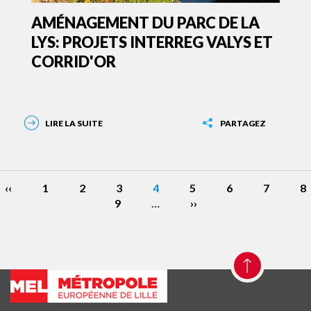
AMÉNAGEMENT DU PARC DE LA
LYS: PROJETS INTERREG VALYS ET
CORRID'OR
LIRE LA SUITE
PARTAGEZ
Page
‹‹
Page
1
Page
2
Page
3
Page
4
Page
5
Page
6
Page
7
P
8
gination
précédente
Page
9
…
courante
Page
››
suivante