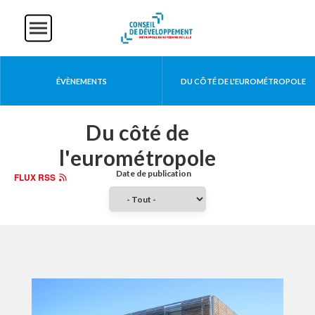
Aller
Panneau de gestion des cookies
au
contenu
principal
Actualités
ÉVÈNEMENTS
DU CÔTÉ DE L'EUROMÉTROPOLE
Du côté de
l'eurométropole
FLUX RSS