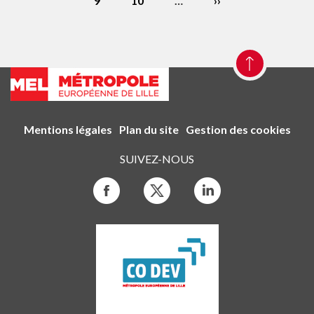
précédente
Page
9
Page
10
…
Page
››
courante
suivante
Mentions légales
Plan du site
Gestion des cookies
SUIVEZ-NOUS