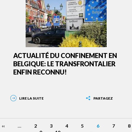
ACTUALITÉ DU CONFINEMENT EN
BELGIQUE: LE TRANSFRONTALIER
ENFIN RECONNU!
LIRE LA SUITE
PARTAGEZ
Page
‹‹
…
Page
2
Page
3
Page
4
Page
5
Page
6
Page
7
P
8
gination