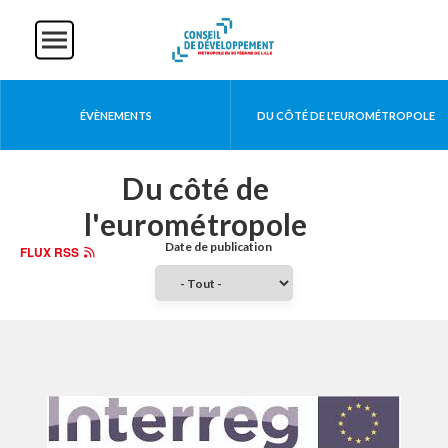
Aller
Panneau de gestion des cookies
au
contenu
principal
Actualités
ÉVÈNEMENTS
DU CÔTÉ DE L'EUROMÉTROPOLE
Du côté de
l'eurométropole
FLUX RSS